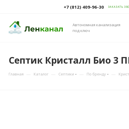
+7 (812) 409-96-30
ЗАКАЗАТЬ ЗВ
Автономная канализация
под ключ
Септик Кристалл Био 3 П
—
—
—
—
Главная
Каталог
Септики
По бренду
Крис