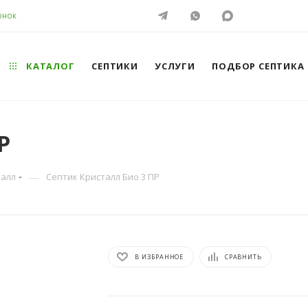
ОНОК
КАТАЛОГ
СЕПТИКИ
УСЛУГИ
ПОДБОР СЕПТИКА
Р
—
талл
Септик Кристалл Био 3 ПР
В ИЗБРАННОЕ
СРАВНИТЬ