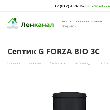
+7 (812) 409-96-30
ЗАКАЗАТЬ ЗВ
Автономная канализация
под ключ
Септик G FORZA BIO 3C
—
—
—
—
Главная
Каталог
Септики
По бренду
G For