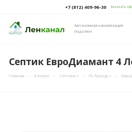
+7 (812) 409-96-30
ЗАКАЗАТЬ ЗВ
Автономная канализация
под ключ
Септик ЕвроДиамант 4 Л
—
—
—
—
Главная
Каталог
Септики
По бренду
Евро