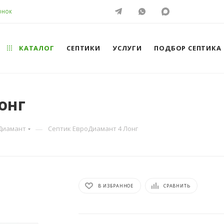
ОНОК
КАТАЛОГ
СЕПТИКИ
УСЛУГИ
ПОДБОР СЕПТИКА
онг
—
Диамант
Септик ЕвроДиамант 4 Лонг
В ИЗБРАННОЕ
СРАВНИТЬ