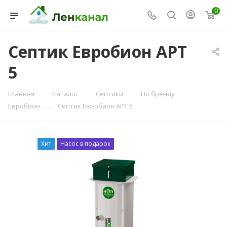
0
Септик Евробион АРТ
5
Консультант Ленканал
Онлайн — отвечаем моментально
—
—
—
—
Главная
Каталог
Септики
По бренду
—
Евробион
Септик Евробион АРТ 5
Хит
Насос в подарок