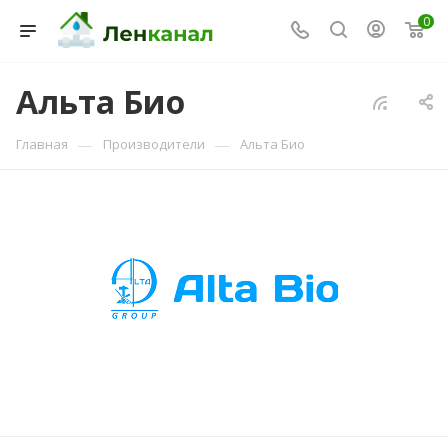
0
Консультант Ленканал
Альта Био
Онлайн — отвечаем моментально
—
—
Главная
Производители
Альта Био