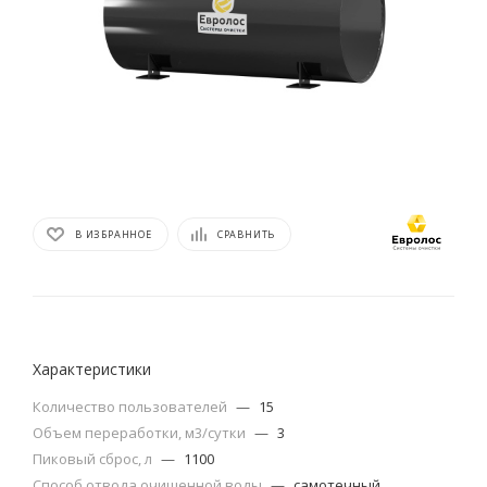
В ИЗБРАННОЕ
СРАВНИТЬ
Характеристики
Количество пользователей
—
15
Объем переработки, м3/сутки
—
3
Пиковый сброс, л
—
1100
Способ отвода очищенной воды
—
самотечный